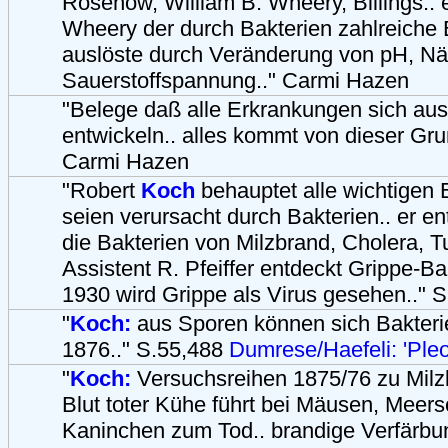
Rosenow, William B. Wheery, Billings.. 
Wheery der durch Bakterien zahlreiche
auslöste durch Veränderung von pH, N
Sauerstoffspannung.." Carmi Hazen
"Belege daß alle Erkrankungen sich au
entwickeln.. alles kommt von dieser Gru
Carmi Hazen
"Robert
Koch
behauptet alle wichtigen
seien verursacht durch Bakterien.. er e
die Bakterien von Milzbrand, Cholera, T
Assistent R. Pfeiffer entdeckt Grippe-B
1930 wird Grippe als Virus gesehen.." 
"
Koch:
aus Sporen können sich Bakterie
1876.." S.55,488
Dumrese/Haefeli: 'Ple
"
Koch:
Versuchsreihen 1875/76 zu Milzbr
Blut toter Kühe führt bei Mäusen, Meer
Kaninchen zum Tod.. brandige Verfärbu