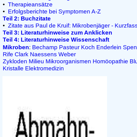
•
Therapieansätze
•
Erfolgsberichte bei Symptomen A-Z
Teil 2: Buchzitate
•
Zitate aus Paul de Kruif: Mikrobenjäger - Kurzfa
Teil 3: Literaturhinweise zum Anklicken
Teil 4: Literaturhinweise Wissenschaft
Mikroben
:
Bechamp
Pasteur
Koch
Enderlein
Spen
Rife
Clark
Naessens
Weber
Zykloden
Milieu
Mikroorganismen
Homöopathie
Bl
Kristalle
Elektromedizin