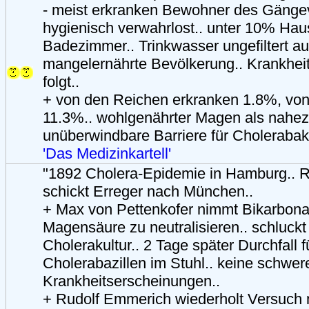
- meist erkranken Bewohner des Gängevi
hygienisch verwahrlost.. unter 10% Hau
Badezimmer.. Trinkwasser ungefiltert au
mangelernährte Bevölkerung.. Krankhei
folgt..
+ von den Reichen erkranken 1.8%, vo
11.3%.. wohlgenährter Magen als nahe
unüberwindbare Barriere für Cholerabakt
'Das Medizinkartell'
"1892 Cholera-Epidemie in Hamburg.. 
schickt Erreger nach München..
+ Max von Pettenkofer nimmt Bikarbona
Magensäure zu neutralisieren.. schluck
Cholerakultur.. 2 Tage später Durchfall f
Cholerabazillen im Stuhl.. keine schwer
Krankheitserscheinungen..
+ Rudolf Emmerich wiederholt Versuch 