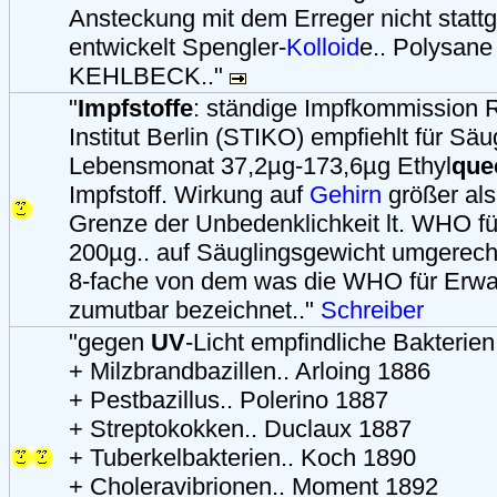
Ansteckung mit dem Erreger nicht stattg
entwickelt Spengler-
Kolloid
e.. Polysan
KEHLBECK.."
"
Impfstoffe
: ständige Impfkommission 
Institut Berlin (STIKO) empfiehlt für Säu
Lebensmonat 37,2µg-173,6µg Ethyl
que
Impfstoff. Wirkung auf
Gehirn
größer als
Grenze der Unbedenklichkeit lt. WHO f
200µg.. auf Säuglingsgewicht umgerech
8-fache von dem was die WHO für Erwa
zumutbar bezeichnet.."
Schreiber
"gegen
UV
-Licht empfindliche Bakterien
+ Milzbrandbazillen.. Arloing 1886
+ Pestbazillus.. Polerino 1887
+ Streptokokken.. Duclaux 1887
+ Tuberkelbakterien.. Koch 1890
+ Choleravibrionen.. Moment 1892