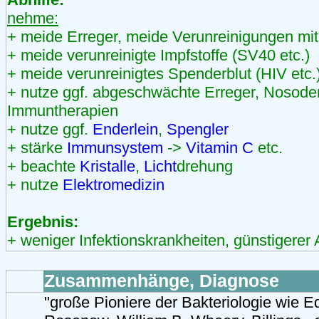
nehme:
+ meide Erreger, meide Verunreinigungen mit
+ meide verunreinigte Impfstoffe (SV40 etc.)
+ meide verunreinigtes Spenderblut (HIV etc.
+ nutze ggf. abgeschwächte Erreger, Nosode
Immuntherapien
+ nutze ggf.
Enderlein
,
Spengler
+ stärke
Immunsystem
->
Vitamin C
etc.
+ beachte
Kristalle
,
Licht
drehung
+ nutze
Elektromedizin
Ergebnis:
+ weniger Infektionskrankheiten, günstigerer
Zusammenhänge, Diagnose
"große Pioniere der Bakteriologie wie E