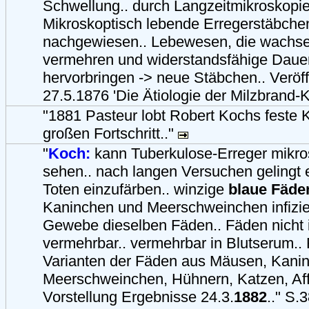
Schwellung.. durch Langzeitmikroskopi
Mikroskoptisch lebende Erregerstäbchen
nachgewiesen.. Lebewesen, die wachse
vermehren und widerstandsfähige Daue
hervorbringen -> neue Stäbchen.. Veröf
27.5.1876 'Die Ätiologie der Milzbrand-K
"1881 Pasteur lobt Robert Kochs feste 
großen Fortschritt.."
"
Koch:
kann Tuberkulose-Erreger mikro
sehen.. nach langen Versuchen gelingt
Toten einzufärben.. winzige
blaue Fäde
Kaninchen und Meerschweinchen infizier
Gewebe dieselben Fäden.. Fäden nicht 
vermehrbar.. vermehrbar in Blutserum..
Varianten der Fäden aus Mäusen, Kani
Meerschweinchen, Hühnern, Katzen, Aff
Vorstellung Ergebnisse 24.3.
1882
.." S.