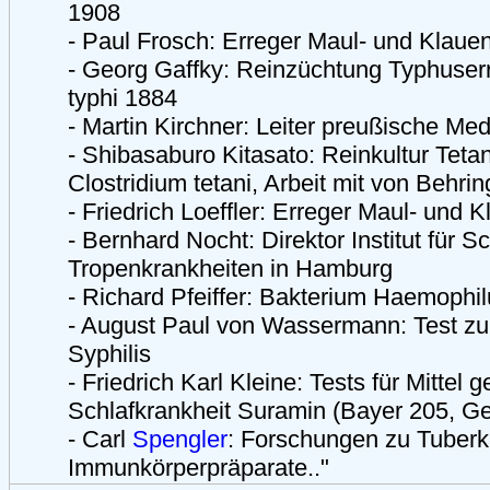
1908
- Paul Frosch: Erreger Maul- und Klau
- Georg Gaffky: Reinzüchtung Typhuser
typhi 1884
- Martin Kirchner: Leiter preußische Me
- Shibasaburo Kitasato: Reinkultur Teta
Clostridium tetani, Arbeit mit von Behrin
- Friedrich Loeffler: Erreger Maul- und
- Bernhard Nocht: Direktor Institut für Sc
Tropenkrankheiten in Hamburg
- Richard Pfeiffer: Bakterium Haemophil
- August Paul von Wassermann: Test 
Syphilis
- Friedrich Karl Kleine: Tests für Mittel 
Schlafkrankheit Suramin (Bayer 205, G
- Carl
Spengler
: Forschungen zu Tuberk
Immunkörperpräparate.."