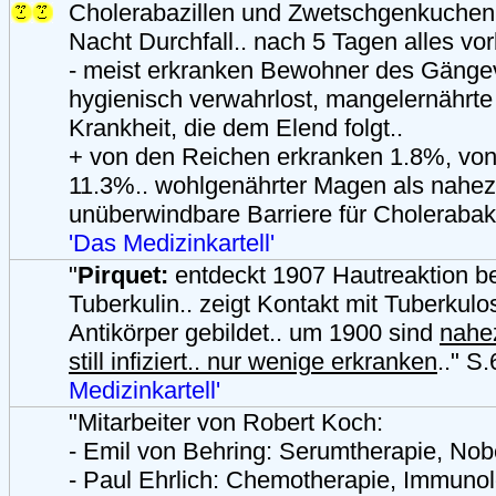
Cholerabazillen und Zwetschgenkuchen
Nacht Durchfall.. nach 5 Tagen alles vor
- meist erkranken Bewohner des Gängevi
hygienisch verwahrlost, mangelernährte
Krankheit, die dem Elend folgt..
+ von den Reichen erkranken 1.8%, vo
11.3%.. wohlgenährter Magen als nahe
unüberwindbare Barriere für Cholerabakt
'Das Medizinkartell'
"
Pirquet:
entdeckt 1907 Hautreaktion be
Tuberkulin.. zeigt Kontakt mit Tuberkulo
Antikörper gebildet.. um 1900 sind
nahe
still infiziert.. nur wenige erkranken
.." S
Medizinkartell'
"Mitarbeiter von Robert Koch:
- Emil von Behring: Serumtherapie, Nob
- Paul Ehrlich: Chemotherapie, Immunol