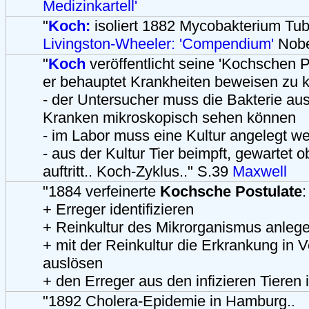
Medizinkartell'
"
Koch:
isoliert 1882 Mycobakterium Tube
Livingston-Wheeler: 'Compendium'
Nobe
"
Koch
veröffentlicht seine 'Kochschen Po
er behauptet Krankheiten beweisen zu 
- der Untersucher muss die Bakterie au
Kranken mikroskopisch sehen können
- im Labor muss eine Kultur angelegt w
- aus der Kultur Tier beimpft, gewartet 
auftritt.. Koch-Zyklus.." S.39
Maxwell
"1884 verfeinerte
Kochsche Postulate
:
+ Erreger identifizieren
+ Reinkultur des Mikrorganismus anleg
+ mit der Reinkultur die Erkrankung in 
auslösen
+ den Erreger aus den infizieren Tieren i
"1892 Cholera-Epidemie in Hamburg..