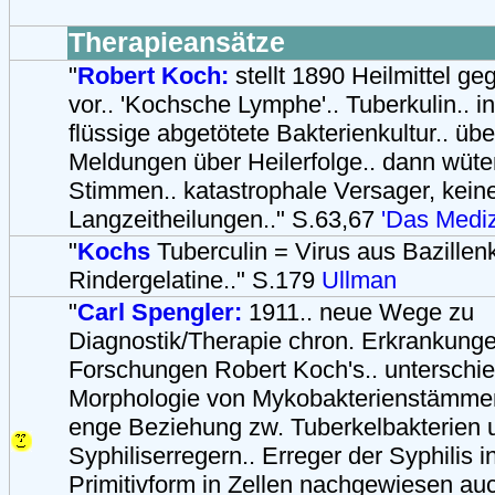
Therapieansätze
"
Robert Koch:
stellt 1890 Heilmittel g
vor.. 'Kochsche Lymphe'.. Tuberkulin.. i
flüssige abgetötete Bakterienkultur.. übe
Meldungen über Heilerfolge.. dann wüt
Stimmen.. katastrophale Versager, kein
Langzeitheilungen.." S.63,67
'Das Medizi
"
Kochs
Tuberculin = Virus aus Bazillen
Rindergelatine.." S.179
Ullman
"
Carl Spengler:
1911.. neue Wege zu
Diagnostik/Therapie chron. Erkrankung
Forschungen Robert Koch's.. unterschie
Morphologie von Mykobakterienstämmen 
enge Beziehung zw. Tuberkelbakterien 
Syphiliserregern.. Erreger der Syphilis in
Primitivform in Zellen nachgewiesen a