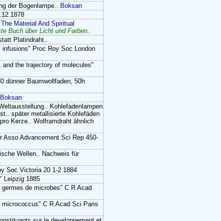
rung der Bogenlampe..
Boksan
.12.1878
The Material And Spiritual
ste Buch über Licht und Farben..
tt Platindraht..
ic infusions" Proc Roy Soc London
, and the trajectory of molecules"
80 dünner Baumwollfaden, 50h
Boksan
 Weltausstellung.. Kohlefadenlampen
.. später metallisierte Kohlefäden
pro Kerze.. Wolframdraht ähnlich
ht" Br Asso Advancement Sci Rep 450-
ische Wellen.. Nachweis für
.
oy Soc Victoria 20 1-2 1884
 Leipzig 1885
 des germes de microbes" C R Acad
des micrococcus" C R Acad Sci Paris
constituants sur le developpement et