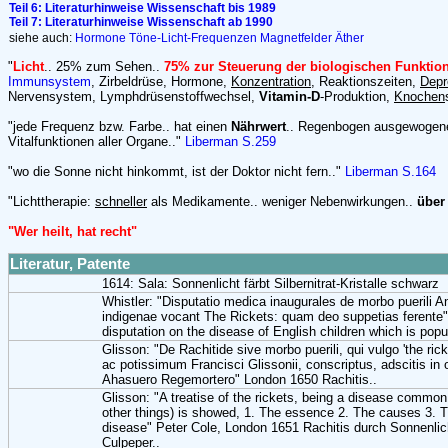
Teil 6: Literaturhinweise Wissenschaft bis 1989
Teil 7: Literaturhinweise Wissenschaft ab 1990
siehe auch:
Hormone
Töne-Licht-Frequenzen
Magnetfelder
Äther
"
Licht
.. 25% zum Sehen..
75% zur Steuerung der biologischen Funktio
Immunsystem
, Zirbeldrüse, Hormone,
Konzentration
, Reaktionszeiten,
Depr
Nervensystem, Lymphdrüsenstoffwechsel,
Vitamin-D
-Produktion,
Knochen
"jede Frequenz bzw. Farbe.. hat einen
Nährwert
.. Regenbogen ausgewogen
Vitalfunktionen aller Organe.."
Liberman S.259
"wo die Sonne nicht hinkommt, ist der Doktor nicht fern.."
Liberman S.164
"Lichttherapie:
schneller
als Medikamente.. weniger Nebenwirkungen..
über
"Wer heilt, hat recht"
Literatur, Patente
1614: Sala: Sonnenlicht färbt Silbernitrat-Kristalle schwarz
Whistler: "Disputatio medica inaugurales de morbo puerili 
indigenae vocant The Rickets: quam deo suppetias ferente
disputation on the disease of English children which is popul
Glisson: "De Rachitide sive morbo puerili, qui vulgo 'the rick
ac potissimum Francisci Glissonii, conscriptus, adscitis in
Ahasuero Regemortero" London 1650 Rachitis..
Glisson: "A treatise of the rickets, being a disease commo
other things) is showed, 1. The essence 2. The causes 3. T
disease" Peter Cole, London 1651 Rachitis durch Sonnenlic
Culpeper..