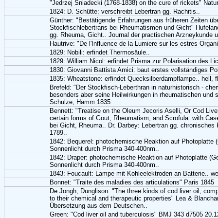
"Jedrzej Sniadecki (1768-1838) on the cure of rickets" Nat
1824: D. Schütte: verschreibt Lebertran gg. Rachitis..
Günther: "Bestätigende Erfahrungen aus früheren Zeiten üb
Stockfischlebertrans bei Rheumatismen und Gicht" Hufeland
gg. Rheuma, Gicht.. Journal der practischen Arzneykunde
Hautrive: "De l'Influence de la Lumiere sur les estres Organ
1829: Nobili: erfindet Thermosäule..
1829: William Nicol: erfindet Prisma zur Polarisation des Lic
1830: Giovanni Battista Amici: baut erstes vollständiges Po
1835: Wheatstone: erfindet Quecksilberdampflampe.. hell, fl
Brefeld: "Der Stockfisch-Leberthran in naturhistorisch - ch
besonders aber seine Heilwirkungen in rheumatischen und 
Schulze, Hamm 1835
Bennett: "Treatise on the Oleum Jecoris Aselli, Or Cod Live
certain forms of Gout, Rheumatism, and Scrofula: with Cas
bei Gicht, Rheuma.. Dr. Darbey: Lebertran gg. chronisches
1789..
1842: Bequerel: photochemische Reaktion auf Photoplatte (G
Sonnenlicht durch Prisma 340-400nm..
1842: Draper: photochemische Reaktion auf Photoplatte (Gel
Sonnenlicht durch Prisma 340-400nm..
1843: Foucault: Lampe mit Kohleelektroden an Batterie.. wen
Bonnet: "Traite des maladies des articulations" Paris 1845
De Jongh, Dunglison: "The three kinds of cod liver oil; com
to their chemical and therapeutic properties" Lea & Blancha
Übersetzung aus dem Deutschen..
Green: "Cod liver oil and tuberculosis" BMJ 343 d7505 20.