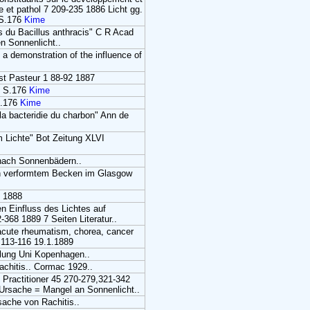
e et pathol 7 209-235 1886 Licht gg.
 S.176
Kime
res du Bacillus anthracis" C R Acad
n Sonnenlicht..
a demonstration of the influence of
nst Pasteur 1 88-92 1887
.. S.176
Kime
S.176
Kime
e la bacteridie du charbon" Ann de
 Lichte" Bot Zeitung XLVI
 nach Sonnenbädern..
ch verformtem Becken im Glasgow
8 1888
n Einfluss des Lichtes auf
368 1889 7 Seiten Literatur..
-acute rheumatism, chorea, cancer
4 113-116 19.1.1889
eilung Uni Kopenhagen..
achitis.. Cormac 1929..
" Practitioner 45 270-279,321-342
 Ursache = Mangel an Sonnenlicht..
sache von Rachitis..