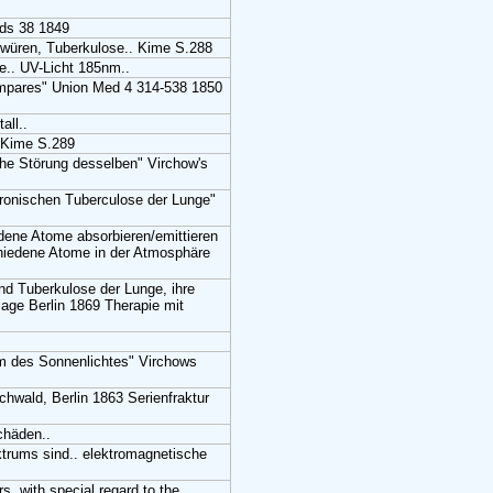
rds 38 1849
chwüren, Tuberkulose.. Kime S.288
e.. UV-Licht 185nm..
ompares" Union Med 4 314-538 1850
all..
. Kime S.289
he Störung desselben" Virchow's
hronischen Tuberculose der Lunge"
dene Atome absorbieren/emittieren
chiedene Atome in der Atmosphäre
d Tuberkulose der Lunge, ihre
lage Berlin 1869 Therapie mit
um des Sonnenlichtes" Virchows
chwald, Berlin 1863 Serienfraktur
chäden..
ktrums sind.. elektromagnetische
s, with special regard to the