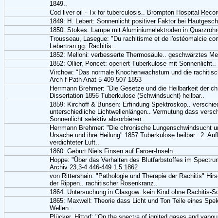
1849..
Cod liver oil - Tx for tuberculosis.. Brompton Hospital Reco
1849: H. Lebert: Sonnenlicht positiver Faktor bei Hautges
1850: Stokes: Lampe mit Aluminiumelektroden in Quarzröhr
Trousseau, Lasegue: "Du rachitisme et de l'ostéomalcie c
Lebertran gg. Rachitis..
1852: Melloni: verbesserte Thermosäule.. geschwärztes Met
1852: Ollier, Poncet: operiert Tuberkulose mit Sonnenlicht.
Virchow: "Das normale Knochenwachstum und die rachitisc
Arch f Path Anat 5 409-507 1853
Herrmann Brehmer: "Die Gesetze und die Heilbarkeit der c
Dissertation 1856 Tuberkulose (Schwindsucht) heilbar..
1859: Kirchoff & Bunsen: Erfindung Spektroskop.. verschie
unterschiedliche Lichtwellenlängen.. Vermutung dass vers
Sonnenlicht selektiv absorbieren..
Herrmann Brehmer: "Die chronische Lungenschwindsucht un
Ursache und ihre Heilung" 1857 Tuberkulose heilbar.. 2. Auf
verdichteter Luft..
1860: Geburt Niels Finsen auf Faroer-Inseln..
Hoppe: "Über das Verhalten des Blutfarbstoffes im Spectr
Archiv 23,3-4 446-449 1.5.1862
von Rittershain: "Pathologie und Therapie der Rachitis" Hirs
der Rippen.. rachitischer Rosenkranz..
1864: Untersuchung in Glasgow: kein Kind ohne Rachitis-S
1865: Maxwell: Theorie dass Licht und Ton Teile eines Spe
Wellen..
Plücker, Hittorf: "On the spectra of ignited gases and vapour