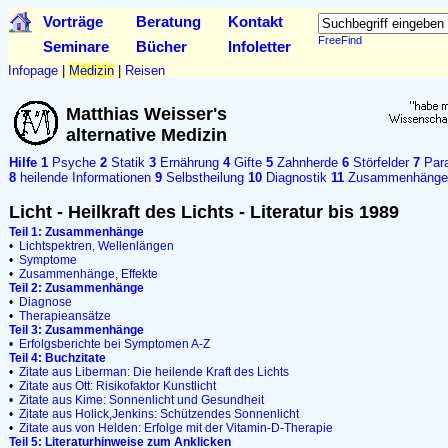
Vorträge
Beratung
Kontakt
FreeFind
Seminare
Bücher
Infoletter
Infopage
|
Medizin
|
Reisen
Matthias Weisser's
alternative Medizin
Hilfe
1
Psyche
2
Statik
3
Ernährung
4
Gifte
5
Zahnherde
6
Störfelder
7
Para
8
heilende Informationen
9
Selbstheilung
10
Diagnostik
11
Zusammenhänge
Licht - Heilkraft des Lichts - Literatur bis 1989
Teil 1: Zusammenhänge
•
Lichtspektren, Wellenlängen
•
Symptome
•
Zusammenhänge, Effekte
Teil 2: Zusammenhänge
•
Diagnose
•
Therapieansätze
Teil 3: Zusammenhänge
•
Erfolgsberichte bei Symptomen A-Z
Teil 4: Buchzitate
•
Zitate aus Liberman: Die heilende Kraft des Lichts
•
Zitate aus Ott: Risikofaktor Kunstlicht
•
Zitate aus Kime: Sonnenlicht und Gesundheit
•
Zitate aus Holick,Jenkins: Schützendes Sonnenlicht
•
Zitate aus von Helden: Erfolge mit der Vitamin-D-Therapie
Teil 5: Literaturhinweise zum Anklicken