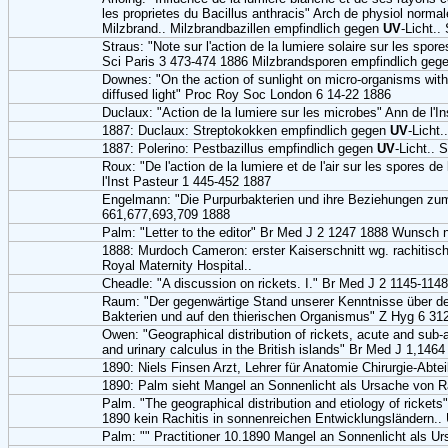
les proprietes du Bacillus anthracis" Arch de physiol normal
Milzbrand.. Milzbrandbazillen empfindlich gegen
UV
-Licht..
Straus: "Note sur l'action de la lumiere solaire sur les spo
Sci Paris 3 473-474 1886 Milzbrandsporen empfindlich gege
Downes: "On the action of sunlight on micro-organisms with 
diffused light" Proc Roy Soc London 6 14-22 1886
Duclaux: "Action de la lumiere sur les microbes" Ann de l'I
1887: Duclaux: Streptokokken empfindlich gegen
UV
-Licht
1887: Polerino: Pestbazillus empfindlich gegen
UV
-Licht.. 
Roux: "De l'action de la lumiere et de l'air sur les spores d
l'Inst Pasteur 1 445-452 1887
Engelmann: "Die Purpurbakterien und ihre Beziehungen zum
661,677,693,709 1888
Palm: "Letter to the editor" Br Med J 2 1247 1888 Wunsch
1888: Murdoch Cameron: erster Kaiserschnitt wg. rachitis
Royal Maternity Hospital..
Cheadle: "A discussion on rickets. I." Br Med J 2 1145-114
Raum: "Der gegenwärtige Stand unserer Kenntnisse über de
Bakterien und auf den thierischen Organismus" Z Hyg 6 312-
Owen: "Geographical distribution of rickets, acute and sub
and urinary calculus in the British islands" Br Med J 1,146
1890: Niels Finsen Arzt, Lehrer für Anatomie Chirurgie-Abt
1890: Palm sieht Mangel an Sonnenlicht als Ursache von R
Palm. "The geographical distribution and etiology of rickets
1890 kein Rachitis in sonnenreichen Entwicklungsländern..
Palm: "" Practitioner 10.1890 Mangel an Sonnenlicht als Ur