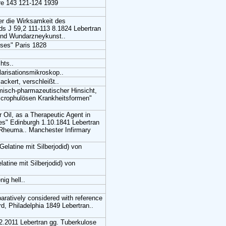
ure 143 121-124 1939
er die Wirksamkeit des
s J 59,2 111-113 8.1824 Lebertran
 und Wundarzneykunst..
ises" Paris 1828
hts..
larisationsmikroskop..
ackert, verschleißt..
emisch-pharmazeutischer Hinsicht,
scrophulösen Krankheitsformen"
r Oil, as a Therapeutic Agent in
es" Edinburgh 1.10.1841 Lebertran
 Rheuma.. Manchester Infirmary
elatine mit Silberjodid) von
atine mit Silberjodid) von
ig hell..
paratively considered with reference
rd, Philadelphia 1849 Lebertran..
12.2011 Lebertran gg. Tuberkulose