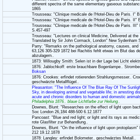
different spectra of the same elementary gaseous substanc
1865
Trousseau: "Clinique medicale de l'Hotel-Dieu de Paris. I" Ba
Trousseau: "Clinique medicale de l'Hotel-Dieu de Paris. II" Ba
Trousseau: "Clinique medicale de l'Hotel-Dieu de Paris. III" B
S.457-497
Trousseau: "Lectures on clinical Medicine, Delivered at the 
Translated by Sir John Cormack, London" New Sydenham 
Parry: "Remarks on the pathological anatomy, causes, and 
63,126 305-329 1872 bei Rachitis fehlt etwas im Blut das 
abzulagern..
1873: Willougby Smith: Selen ist in der Lage bei Licht elektr
1876: Jablochkoff: erste brauchbare Bogenlampe.. Strombed
Boksan
1876: Crookes: erfindet rotierenden Strahlungsmesser.. Cro
geschwärzte Metallflügel..
Pleasanton: "The Influence Of The Blue Ray Of The Sunlig
Sky, in developing animal and vegetable life; in arresting di
acute and chronic disorders to human and domestic animal
Philadelphia 1876.. blaue Lichtfarbe zur Heilung..
Downes, Blunt: "Researches on the effect of light upon bac
Soc London 26,184 488-500 6.12.1877
Pancoast: "Blue and red light; or light and its rays as med
rote Glasfilter zur Behandlung..
Downes, Blunt: "On the influence of light upon protoplasm
212 19.12.1878
1878: Langley: erfindet Bolometer.. geschwärztes Metall..