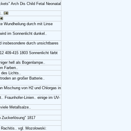
ickets" Arch Dis Child Fetal Neonatal
d..
te Wundheilung durch mit Linse
wird im Sonnenlicht dunkel..
ird insbesondere durch unsichtbares
,12 409-415 1803 Sonnenlicht färbt
niger hell als Bogenlampe..
en Farben..
 des Lichts..
roden an großer Batterie..
nn Mischung von H2 und Chlorgas in
t.. Fraunhofer-Linien.. einige im UV-
iele Metallsalze..
h Zuckerlösung" 1817
 Rachitis.. vgl. Mozolowski: