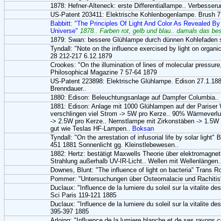
1878: Hefner-Alteneck: erste Differentiallampe.. Verbesse
US-Patent 203411: Elektrische Kohlenbogenlampe. Brush 7
Babbitt: "The Principles Of Light And Color As Revealed By 
Universe"
1878.. Farben rot, gelb und blau.. damals das be
1879: Swan: bessere Glühlampe durch dünnen Kohlefaden sta
Tyndall: "Note on the influence exercised by light on organ
28 212-217 6.12.1879
Crookes: "On the illumination of lines of molecular pressure
Philosophical Magazine 7 57-64 1879
US-Patent 223898: Elektrische Glühlampe. Edison 27.1.18
Brenndauer..
1880: Edison: Beleuchtungsanlage auf Dampfer Columbia..
1881: Edison: Anlage mit 1000 Glühlampen auf der Pariser
verschlingen viel Strom -> 5W pro Kerze.. 90% Wärmeverlust
-> 2.5W pro Kerze.. Nernstlampe mit Zirkonstäben -> 1.5W 
gut wie Teslas HF-Lampen..
Boksan
Tyndall: "On the arrestation of infusorial life by solar lig
451 1881 Sonnenlicht gg. Kleinstlebewesen..
1882: Hertz: bestätigt Maxwells Theorie über elektromagnet
Strahlung außerhalb UV-IR-Licht.. Wellen mit Wellenlängen.
Downes, Blunt: "The influence of light on bacteria" Trans R
Pommer: "Untersuchungen über Osteomalacie und Rachitis"
Duclaux: "Influence de la lumiere du soleil sur la vitalite
Sci Paris 119-121 1885
Duclaux: "Influence de la lumiere du soleil sur la vitalite 
395-397 1885
Arloing: "Influence de la lumiere blanche et de ses rayons 