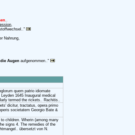
nen
..
ession
,
stoffwechsel.."
er Nahrung,
 die Augen
aufgenommen.."
Anglorum quem patrio idiomate
" Leyden 1645 Inaugural medical
arly termed the rickets.. Rachitis..
ets' dicitur, tractatus, opera primo
 operis societatem Georgio Bate &
n to children. Wherin (among many
he signs 4. The remedies of the
htmangel.. übersetzt von N.