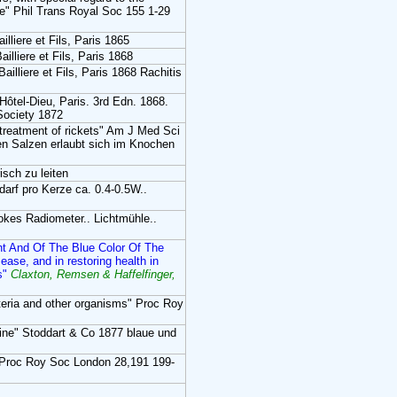
e" Phil Trans Royal Soc 155 1-29
illiere et Fils, Paris 1865
illiere et Fils, Paris 1868
ailliere et Fils, Paris 1868 Rachitis
Hôtel-Dieu, Paris. 3rd Edn. 1868.
Society 1872
treatment of rickets" Am J Med Sci
den Salzen erlaubt sich im Knochen
isch zu leiten
arf pro Kerze ca. 0.4-0.5W..
okes Radiometer.. Lichtmühle..
ht And Of The Blue Color Of The
sease, and in restoring health in
s"
Claxton, Remsen & Haffelfinger,
teria and other organisms" Proc Roy
icine" Stoddart & Co 1877 blaue und
" Proc Roy Soc London 28,191 199-