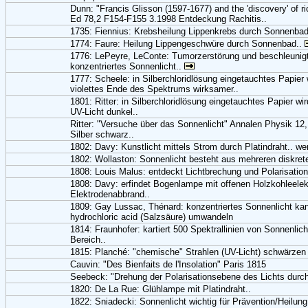
Dunn: "Francis Glisson (1597-1677) and the 'discovery' of r
Ed 78,2 F154-F155 3.1998 Entdeckung Rachitis..
1735: Fiennius: Krebsheilung Lippenkrebs durch Sonnenba
1774: Faure: Heilung Lippengeschwüre durch Sonnenbad..
1776: LePeyre, LeConte: Tumorzerstörung und beschleunig
konzentriertes Sonnenlicht..
1777: Scheele: in Silberchloridlösung eingetauchtes Papier 
violettes Ende des Spektrums wirksamer..
1801: Ritter: in Silberchloridlösung eingetauchtes Papier w
UV-Licht dunkel..
Ritter: "Versuche über das Sonnenlicht" Annalen Physik 12
Silber schwarz..
1802: Davy: Kunstlicht mittels Strom durch Platindraht.. we
1802: Wollaston: Sonnenlicht besteht aus mehreren diskret
1808: Louis Malus: entdeckt Lichtbrechung und Polarisation
1808: Davy: erfindet Bogenlampe mit offenen Holzkohleelekt
Elektrodenabbrand..
1809: Gay Lussac, Thénard: konzentriertes Sonnenlicht ka
hydrochloric acid (Salzsäure) umwandeln
1814: Fraunhofer: kartiert 500 Spektrallinien von Sonnenlich
Bereich..
1815: Planché: "chemische" Strahlen (UV-Licht) schwärzen v
Cauvin: "Des Bienfaits de l'Insolation" Paris 1815
Seebeck: "Drehung der Polarisationsebene des Lichts durc
1820: De La Rue: Glühlampe mit Platindraht..
1822: Sniadecki: Sonnenlicht wichtig für Prävention/Heilung