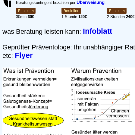
Überweisung
Beratungskontingent bezahlen per
.
30min
60€
1 Stunde
120€
2 Stunden
240€
Infoblatt
was Beratung leisten kann:
Geprüfter Präventologe: Ihr unabhängiger Ra
Flyer
etc: