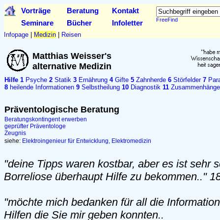
Vorträge
Beratung
Kontakt
FreeFind
Seminare
Bücher
Infoletter
Infopage
|
Medizin
|
Reisen
Matthias Weisser's
alternative Medizin
Hilfe
1
Psyche
2
Statik
3
Ernährung
4
Gifte
5
Zahnherde
6
Störfelder
7
Para
8
heilende Informationen
9
Selbstheilung
10
Diagnostik
11
Zusammenhänge
Präventologische Beratung
Beratungskontingent erwerben
geprüfter Präventologe
Zeugnis
siehe:
Elektroingenieur für Entwicklung, Elektromedizin
"deine Tipps waren kostbar, aber es ist sehr s
Borreliose überhaupt Hilfe zu bekommen.." 1
"möchte mich bedanken für all die Informatio
Hilfen die Sie mir geben konnten..